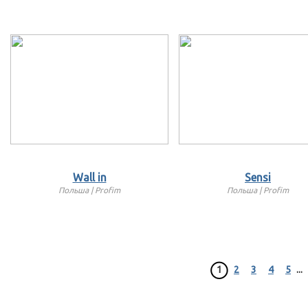
Wall in
Sensi
Польша | Profim
Польша | Profim
1
2
3
4
5
...