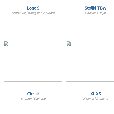
Logo.S
Stoliki TBW
Германия | König und Neurath
Польша | Bejot
Circuit
XL XS
Италия | Diemme
Италия | Diemme