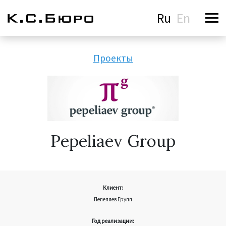
Ru
En
Проекты
Pepeliaev Group
Клиент:
Пепеляев Групп
Год реализации: