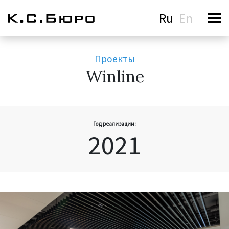
Ru
En
Проекты
Winline
Год реализации:
2021