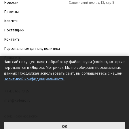
Новости
Саввинский пер., д.12, стр.8
Проекты
Клиенты
Поставщики
Контакты
Персональные данные, политика
Реквизиты
Наш сайт осуществляет обработку файлов куки (cookie), которые
передаются в «Яндекс Метрика». Мы не собираем персональных
данных. Продолжая использовать сайт, вы соглашаетесь с нашей
Контакты
Политикой конфиденциальности
.
+7 495 663 73 35
mail@ks-buro.ru
© 2012 — 2026 «К.С.БЮРО»
OK