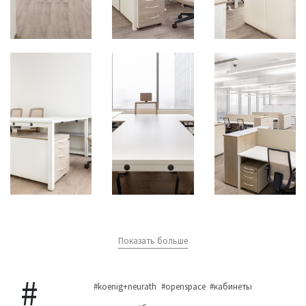
Показать больше
#koenig+neurath
#openspace
#кабинеты