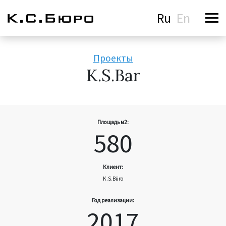
Ru
En
Проекты
K.S.Bar
Площадь м2:
580
Клиент:
K.S.Büro
Год реализации:
2017