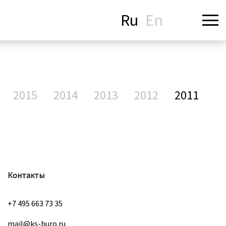
Ru
En
2015
2014
2013
2012
2011
Контакты
+7 495 663 73 35
mail@ks-buro.ru