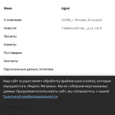
Меню
Адрес
О компании
119435, г. Москва, Большой
Новости
Саввинский пер., д.12, стр.8
Проекты
Клиенты
Поставщики
Контакты
Персональные данные, политика
Реквизиты
Наш сайт осуществляет обработку файлов куки (cookie), которые
передаются в «Яндекс Метрика». Мы не собираем персональных
данных. Продолжая использовать сайт, вы соглашаетесь с нашей
Контакты
Политикой конфиденциальности
.
+7 495 663 73 35