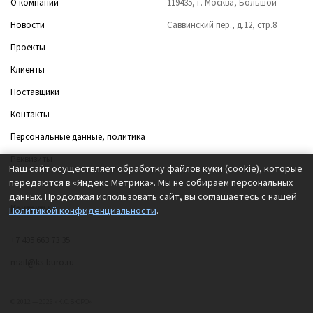
О компании
119435, г. Москва, Большой
Новости
Саввинский пер., д.12, стр.8
Проекты
Клиенты
Поставщики
Контакты
Персональные данные, политика
Реквизиты
Наш сайт осуществляет обработку файлов куки (cookie), которые
передаются в «Яндекс Метрика». Мы не собираем персональных
данных. Продолжая использовать сайт, вы соглашаетесь с нашей
Контакты
Политикой конфиденциальности
.
+7 495 663 73 35
mail@ks-buro.ru
© 2012 — 2026 «К.С.БЮРО»