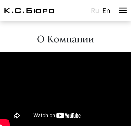
Ru
En
О Компании