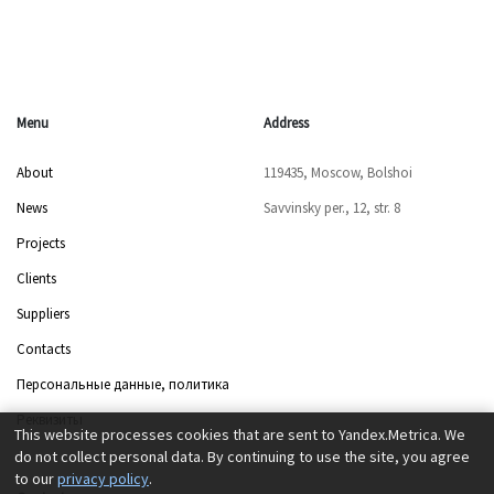
Menu
Address
About
119435, Moscow, Bolshoi
News
Savvinsky per., 12, str. 8
Projects
Clients
Suppliers
Contacts
Персональные данные, политика
Реквизиты
This website processes cookies that are sent to Yandex.Metrica. We
do not collect personal data. By continuing to use the site, you agree
to our
privacy policy
.