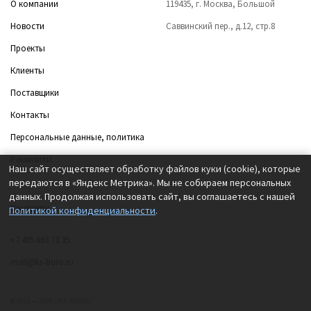
О компании
119435, г. Москва, Большой
Новости
Саввинский пер., д.12, стр.8
Проекты
Клиенты
Поставщики
Контакты
Персональные данные, политика
Реквизиты
Наш сайт осуществляет обработку файлов куки (cookie), которые
передаются в «Яндекс Метрика». Мы не собираем персональных
данных. Продолжая использовать сайт, вы соглашаетесь с нашей
Контакты
Политикой конфиденциальности
.
+7 495 663 73 35
mail@ks-buro.ru
© 2012 — 2026 «К.С.БЮРО»