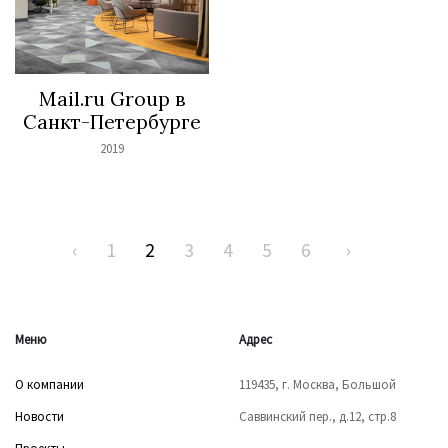
Mail.ru Group в
Санкт-Петербурге
2019
‹
1
2
3
4
5
6
›
Меню
Адрес
О компании
119435, г. Москва, Большой
Новости
Саввинский пер., д.12, стр.8