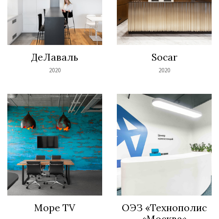
ДеЛаваль
Socar
2020
2020
Море TV
ОЭЗ «Технополис
«Москва»