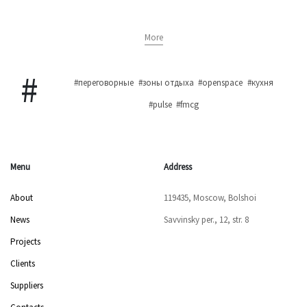
More
#переговорные
#зоны отдыха
#openspace
#кухня
#pulse
#fmcg
Menu
Address
About
119435, Moscow, Bolshoi
News
Savvinsky per., 12, str. 8
Projects
Clients
Suppliers